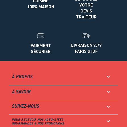
CUISINE
VOTRE
100% MAISON
DEVIS
TRAITEUR
LIVRAISON 7J/7
PAIEMENT
PARIS & IDF
SÉCURISÉ

À PROPOS

À SAVOIR
SUIVEZ-NOUS

POUR RECEVOIR NOS ACTUALITÉS

GOURMANDES & NOS PROMOTIONS