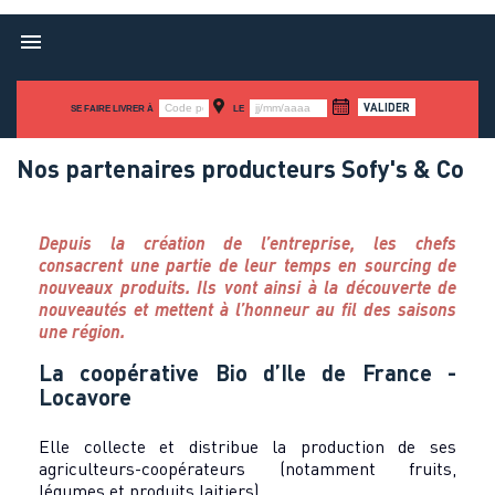

SE FAIRE LIVRER À
LE
Nos partenaires producteurs Sofy's & Co
Depuis la création de l’entreprise, les chefs
consacrent une partie de leur temps en sourcing de
nouveaux produits. Ils vont ainsi à la découverte de
nouveautés et mettent à l’honneur au fil des saisons
une région.
La coopérative Bio d’Ile de France -
Locavore
Elle collecte et distribue la production de ses
agriculteurs-coopérateurs (notamment fruits,
légumes et produits laitiers).